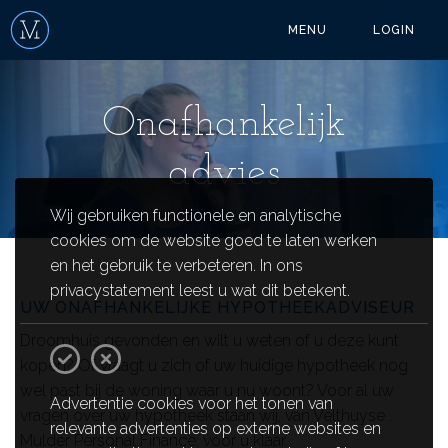
MENU
LOGIN
Onafhankelijk
advies
Wij gebruiken functionele en analytische
cookies om de website goed te laten werken
en het gebruik te verbeteren. In ons
privacystatement leest u wat dit betekent.
UW ONAFHANKELIJKE HYPOTHEEKADVISEUR
Droomhuis gevonden en wilt u weten of u deze kunt
kopen? Of vraagt u zich of uw huidige hypotheek nog
wel past bij de woning waar u nu woont? Voor al uw
Advertentie cookies voor het tonen van
vragen over uw hypotheek staan wij, van Velthuyse .
relevante advertenties op externe websites en
Mulder Personal Finance, voor u klaar.