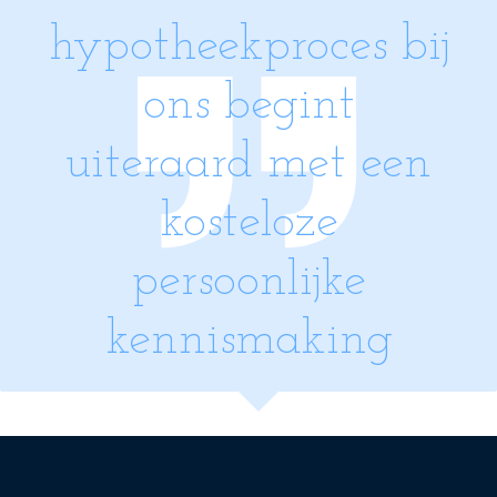
hypotheekproces bij
ons begint
uiteraard met een
kosteloze
persoonlijke
kennismaking