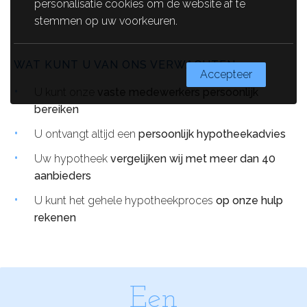
personalisatie cookies om de website af te
stemmen op uw voorkeuren.
WAT KUNT U VAN ONS VERWACHTEN:
Accepteer
U kunt onze
vaste medewerkers persoonlijk
bereiken
U ontvangt altijd een
persoonlijk hypotheekadvies
Uw hypotheek
vergelijken wij met meer dan 40
aanbieders
U kunt het gehele hypotheekproces
op onze hulp
rekenen
Een