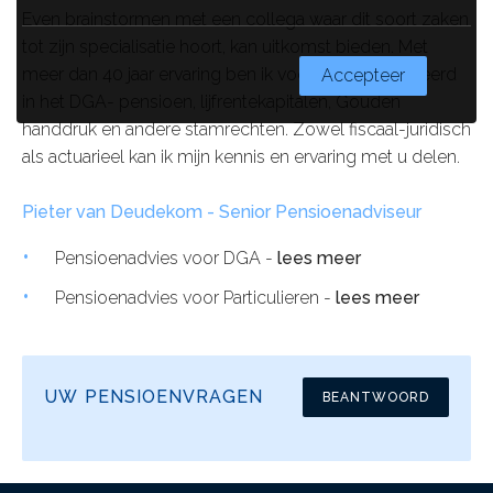
Even brainstormen met een collega waar dit soort zaken
tot zijn specialisatie hoort, kan uitkomst bieden. Met
meer dan 40 jaar ervaring ben ik vooral gespecialiseerd
Accepteer
in het DGA- pensioen, lijfrentekapitalen, Gouden
handdruk en andere stamrechten. Zowel fiscaal-juridisch
als actuarieel kan ik mijn kennis en ervaring met u delen.
Pieter van Deudekom - Senior Pensioenadviseur
Pensioenadvies voor DGA -
lees meer
Pensioenadvies voor Particulieren -
lees meer
UW PENSIOENVRAGEN
BEANTWOORD