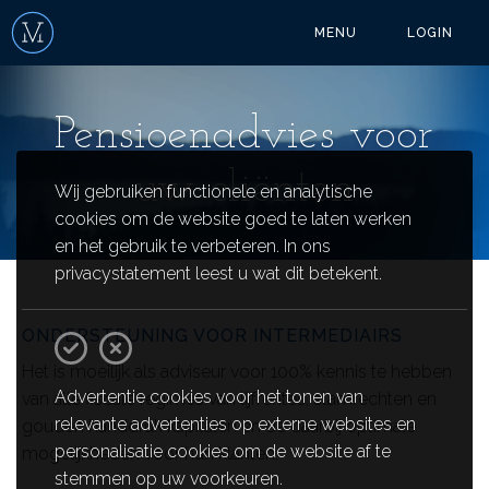
MENU
LOGIN
Pensioenadvies voor
uw cliënten
Wij gebruiken functionele en analytische
cookies om de website goed te laten werken
en het gebruik te verbeteren. In ons
privacystatement leest u wat dit betekent.
ONDERSTEUNING VOOR INTERMEDIAIRS
Het is moeilijk als adviseur voor 100% kennis te hebben
Advertentie cookies voor het tonen van
van alle fiscale regimes van lijfrentes, stamrechten en
relevante advertenties op externe websites en
gouden handdruk kapitalen en de daarbij optimale
personalisatie cookies om de website af te
mogelijkheden voor hun klanten.
stemmen op uw voorkeuren.