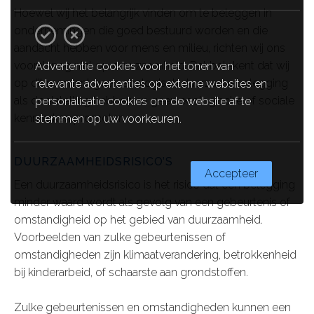
Hoewel wij het belangrijk vinden om te beleggen in
ondernemingen die goed bestuurd worden en die
aandacht hebben voor mens en milieu, richten wij ons
vooralsnog niet op duurzaamheid. Dat betekent dat wij
Advertentie cookies voor het tonen van
op dit moment geen ecologisch duurzame belegging
relevante advertenties op externe websites en
als doelstelling hebben en geen ecologische of sociale
personalisatie cookies om de website af te
kenmerken promoten.
stemmen op uw voorkeuren.
DUURZAAMHEIDSRISICO’S
Accepteer
Een duurzaamheidsrisico is het risico dat een belegging
minder waard wordt als gevolg van een gebeurtenis of
omstandigheid op het gebied van duurzaamheid.
Voorbeelden van zulke gebeurtenissen of
omstandigheden zijn klimaatverandering, betrokkenheid
bij kinderarbeid, of schaarste aan grondstoffen.
Zulke gebeurtenissen en omstandigheden kunnen een