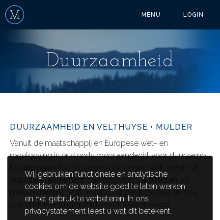
MENU
LOGIN
Duurzaamheid
DUURZAAMHEID EN VELTHUYSE • MULDER
Vanuit de maatschappij en Europese wet- en
regelgeving is er steeds meer aandacht voor duurzame
beleggingen. Een duurzame belegger heeft naast het
Wij gebruiken functionele en analytische
financiële rendement ook oog voor de effecten op
cookies om de website goed te laten werken
milieu (Environment), maatschappelijk (Social) en hoe
en het gebruik te verbeteren. In ons
een onderneming geleid wordt (Governance).
privacystatement leest u wat dit betekent.