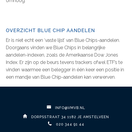
omhoog.
OVERZICHT BLUE CHIP AANDELEN
Er is niet echt een ‘vaste lijst’ van Blue Chips-aandelen.
Doorgaans vinden we Blue Chips in belangrijke
aandelen-indexen, zoals de Amerikaanse Dow Jones
Index. Er zijn op de beurs tevens trackers ofwel ETF’s te
vinden waarmee een belegger in één keer een positie in
een mandje van Blue Chip-aandelen kan verwerven.
INFO@VMVB.NL
DORPSSTRAAT 34 1182 JE AMSTELVEEN
020 344 91 44