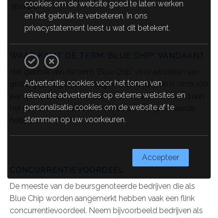
cookies om de website goed te laten werken
opereren.
en het gebruik te verbeteren. In ons
privacystatement leest u wat dit betekent.
WAAR KOMT DE TERM 'BLUE CHIP' VANDAAN?
Het gebruik van de term 'Blue Chip' voor aandelen van
Advertentie cookies voor het tonen van
grote, gevestigde en winstgevende bedrijven is circa 100
relevante advertenties op externe websites en
jaar oud. De term is ontstaan in de VS en is ontleend aan
personalisatie cookies om de website af te
het poker, waar de blauwe fiches de hoogste waarde
stemmen op uw voorkeuren.
hebben.
Accepteer
CONCURRENTIEVOORDEEL
De meeste van de beursgenoteerde bedrijven die als
Blue Chip worden aangemerkt hebben vaak een flink
concurrentievoordeel. Neem bijvoorbeeld bedrijven als