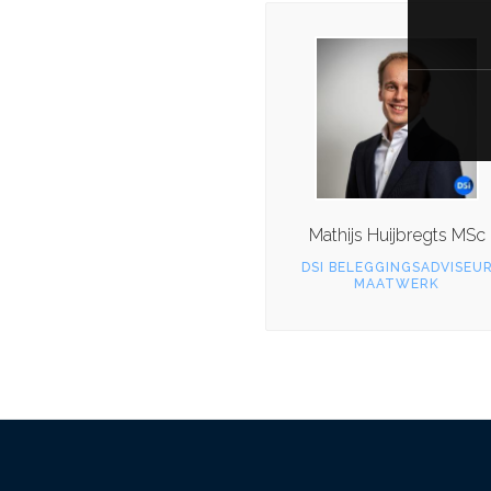
Mathijs Huijbregts MSc
DSI BELEGGINGSADVISEU
MAATWERK