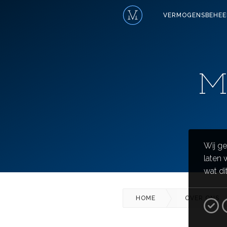
VERMOGENSBEHEE
Ma
Wij ge
laten 
wat di
HOME
OVER ONS