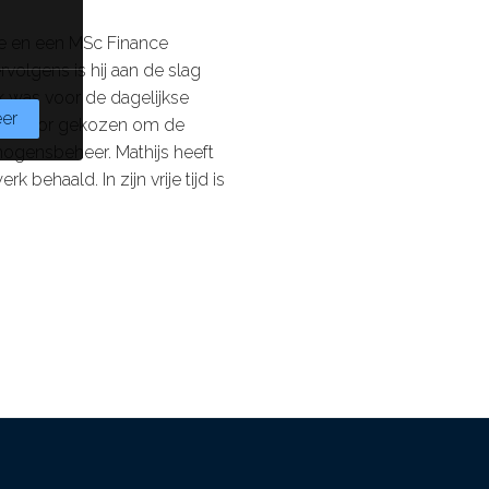
de en een MSc Finance
volgens is hij aan de slag
jk was voor de dagelijkse
er
hij ervoor gekozen om de
mogensbeheer. Mathijs heeft
k behaald. In zijn vrije tijd is