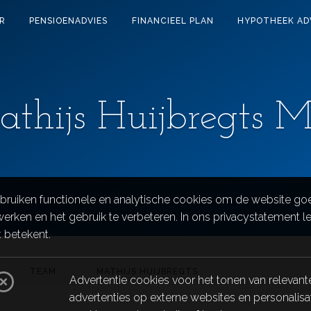
R
PENSIOENADVIES
FINANCIEEL PLAN
HYPOTHEEK AD
thijs Huijbregts 
bruiken functionele en analytische cookies om de website go
werken en het gebruik te verbeteren. In ons privacystatement l
t betekent.
TEAM
MATHIJS HUIJBREGTS
Advertentie cookies voor het tonen van relevant
advertenties op externe websites en personalisa