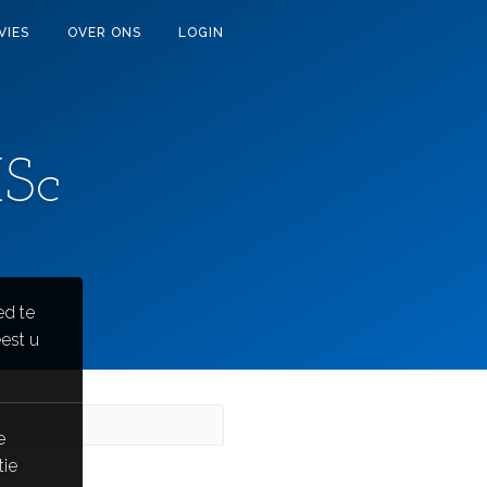
VIES
OVER ONS
LOGIN
MSc
ed te
eest u
e
tie